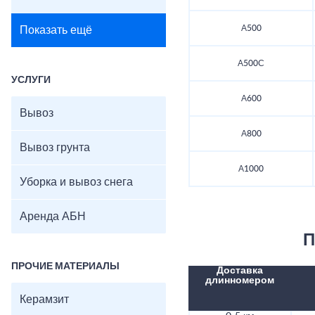
А500
Показать ещё
А500С
УСЛУГИ
А600
Вывоз
А800
Вывоз грунта
А1000
Уборка и вывоз снега
Аренда АБН
П
ПРОЧИЕ МАТЕРИАЛЫ
Доставка
длинномером
Керамзит