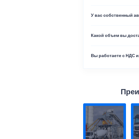
У вас собственный а
Какой объем вы доста
Вы работаете с НДС и
Преи