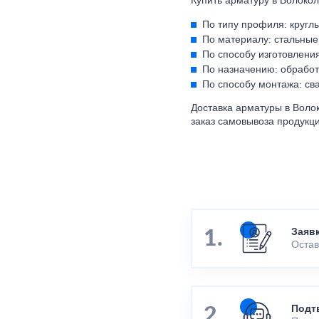
Купить арматуру в Волокол
По типу профиля: круглы
По материалу: стальные
По способу изготовления
По назначению: обработк
По способу монтажа: св
Доставка арматуры в Воло
заказ самовывоза продукци
Заяв
Остав
Подт