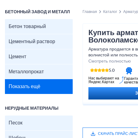
БЕТОННЫЙ ЗАВОД И МЕТАЛЛ
Главная
Каталог
Армату
Бетон товарный
Купить армат
Волоколамск
Цементный раствор
Арматура продается в в
волнистой или полность
Цемент
Строительный материал
Смотреть полностью
Цены на арматуру дост
5.0
Металлопрокат
Нас выбирают на
Гарант
Яндекс.Картах
качеств
Показать ещё
НЕРУДНЫЕ МАТЕРИАЛЫ
Песок
СКАЧАТЬ ПРАЙС-ЛИС