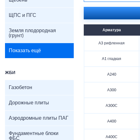
Щебень
ЩПС и ПГС
Земля плодородная
Арматура
(грунт)
А3 рифленная
Показать ещё
А1 гладкая
ЖБИ
А240
Газобетон
А300
Дорожные плиты
А300С
Аэродромные плиты ПАГ
А400
Фундаментные блоки
А400С
ФБС