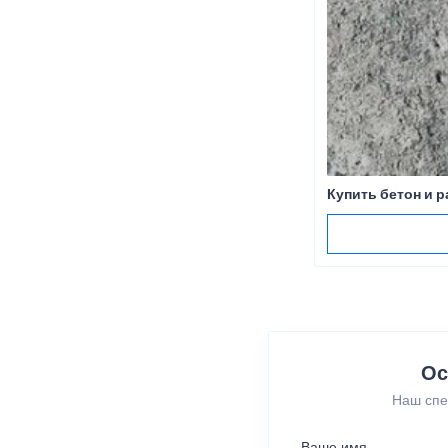
Купить бетон и 
Ос
Наш спе
Ваше имя