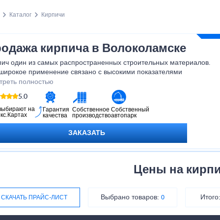
Каталог
Кирпичи
одажа кирпича в Волоколамске
пич один из самых распространенных строительных материалов.
 широкое применение связано с высокими показателями
чности и морозостойкости сырья, позволяющих использовать
треть полностью
ойматериал для возведения зданий.
5.0
выбирают на
Гарантия
Собственное
Собственный
кс.Картах
качества
производство
автопарк
ЗАКАЗАТЬ
Цены на кирп
Выбрано товаров:
Итого
СКАЧАТЬ ПРАЙС-ЛИСТ
0