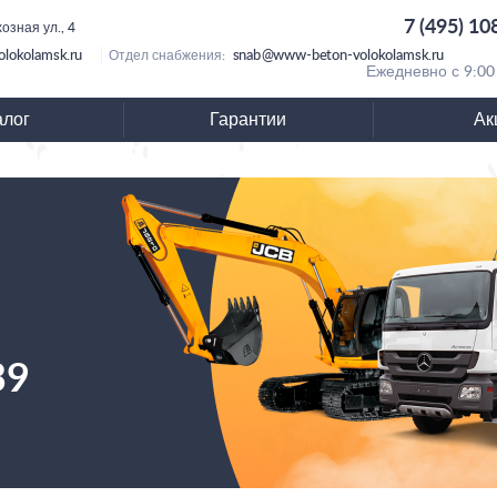
7 (495) 10
озная ул., 4
lokolamsk.ru
snab@www-beton-volokolamsk.ru
Отдел снабжения:
Ежедневно с 9:00
алог
Гарантии
Ак
39