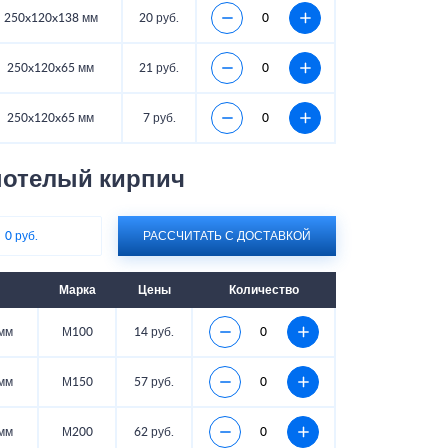
250x120x138 мм
20 руб.
250x120x65 мм
21 руб.
250x120x65 мм
7 руб.
нотелый кирпич
:
0 руб.
РАССЧИТАТЬ С ДОСТАВКОЙ
Марка
Цены
Количество
мм
М100
14 руб.
мм
М150
57 руб.
мм
М200
62 руб.