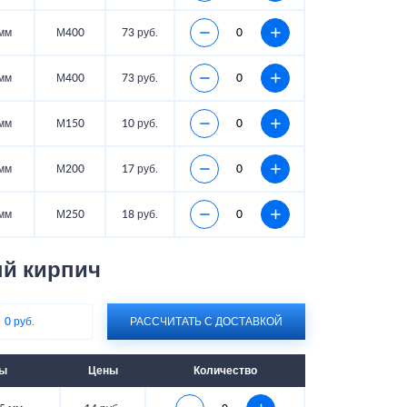
мм
М400
73 руб.
мм
М400
73 руб.
мм
М150
10 руб.
мм
М200
17 руб.
мм
М250
18 руб.
й кирпич
:
0 руб.
РАССЧИТАТЬ С ДОСТАВКОЙ
ры
Цены
Количество