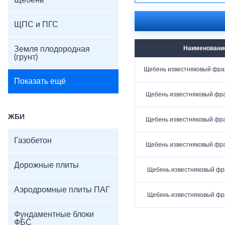
Щебень
ЩПС и ПГС
Земля плодородная
Наименовани
(грунт)
Щебень известняковый фра
Показать ещё
Щебень известняковый фр
ЖБИ
Щебень известняковый фр
Газобетон
Щебень известняковый фр
Дорожные плиты
Щебень известняковый фр
Аэродромные плиты ПАГ
Щебень известняковый фр
Фундаментные блоки
ФБС