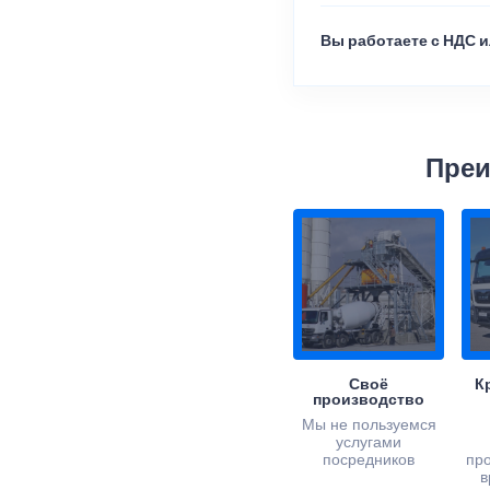
Вы работаете с НДС и
Преи
Своё
К
производство
Мы не пользуемся
услугами
посредников
пр
в