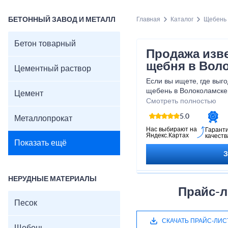
БЕТОННЫЙ ЗАВОД И МЕТАЛЛ
Главная
Каталог
Щебень
Бетон товарный
Продажа изв
щебня в Вол
Цементный раствор
Если вы ищете, где выг
щебень в Волоколамске,
Цемент
поставщика нерудных с
Смотреть полностью
компанию Монолит.
5.0
Металлопрокат
Мы реализуем щебень гр
известняковый (доломит
Нас выбирают на
Гарант
Яндекс.Картах
качеств
розницу напрямую из ка
Показать ещё
физическими и юридиче
системе ЭДО. Доставка
компании в кратчайшие 
Все этапы заказа и отг
НЕРУДНЫЕ МАТЕРИАЛЫ
менеджер, который отв
Прайс-л
поможет с расчетом оп
Песок
ценам.
В нашем прайс-листе п
СКАЧАТЬ ПРАЙС-ЛИС
виды щебня различных 