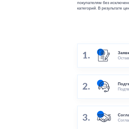
покупателям без исключен
категорий. В результате ц
Заяв
Остав
Подт
Подтв
Согл
Согла