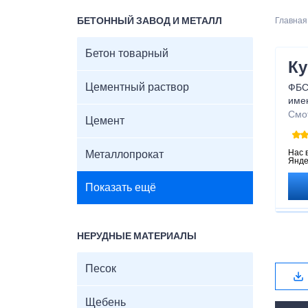
БЕТОННЫЙ ЗАВОД И МЕТАЛЛ
Главная
Бетон товарный
Ку
Цементный раствор
ФБС
име
име
Смо
Цемент
зави
фун
в Во
Нас 
Металлопрокат
Янде
Показать ещё
НЕРУДНЫЕ МАТЕРИАЛЫ
Песок
Щебень