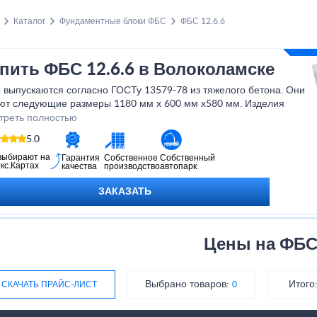
Каталог
Фундаментные блоки ФБС
ФБС 12.6.6
пить ФБС 12.6.6 в Волоколамске
 выпускаются согласно ГОСТу 13579-78 из тяжелого бетона. Они
ют следующие размеры 1180 мм x 600 мм x580 мм. Изделия
ют форму параллелепипеда, но она может меняться в
треть полностью
симости от конфигурации конструкции. Можно приобрести блок
5.0
даментный ФБС 12.6.6–т в Волоколамске по цене производителя
локоламске.
выбирают на
Гарантия
Собственное
Собственный
кс.Картах
качества
производство
автопарк
ЗАКАЗАТЬ
Цены на ФБ
Выбрано товаров:
Итого
СКАЧАТЬ ПРАЙС-ЛИСТ
0