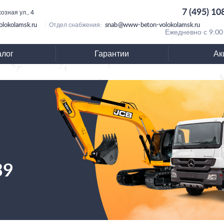
7 (495) 10
озная ул., 4
lokolamsk.ru
snab@www-beton-volokolamsk.ru
Отдел снабжения:
Ежедневно с 9:00
алог
Гарантии
Ак
39