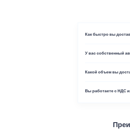
Как быстро вы достав
У вас собственный а
Какой объем вы доста
Вы работаете с НДС и
Преи