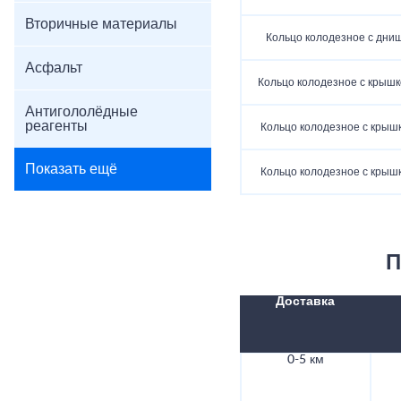
Вторичные материалы
Кольцо колодезное с дни
Асфальт
Кольцо колодезное с крышк
Антигололёдные
реагенты
Кольцо колодезное с крыш
Показать ещё
Кольцо колодезное с крыш
П
Доставка
0-5 км