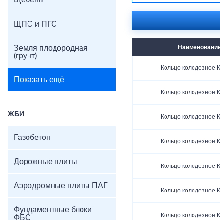
Щебень
ЩПС и ПГС
Земля плодородная
Наименовани
(грунт)
Кольцо колодезное К
Показать ещё
Кольцо колодезное К
ЖБИ
Кольцо колодезное К
Газобетон
Кольцо колодезное К
Дорожные плиты
Кольцо колодезное К
Аэродромные плиты ПАГ
Кольцо колодезное К
Фундаментные блоки
Кольцо колодезное К
ФБС