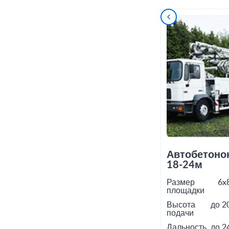
Автобетоно
18-24м
Размер
6x
площадки
Высота
до 2
подачи
Дальность
до 2