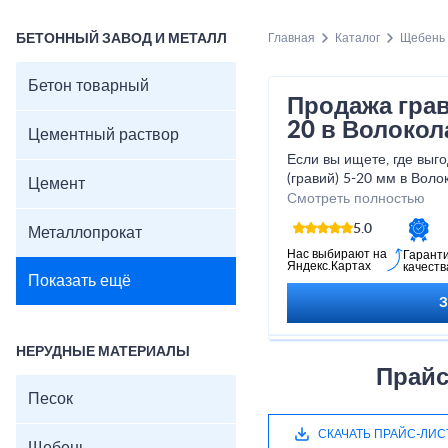
БЕТОННЫЙ ЗАВОД И МЕТАЛЛ
Главная
Каталог
Щебень
Бетон товарный
Продажа грав
20 в Волокол
Цементный раствор
Если вы ищете, где выг
(гравий) 5-20 мм в Вол
Цемент
крупного поставщика н
Смотреть полностью
материалов – компанию
5.0
Металлопрокат
Мы реализуем щебень гр
известняковый (доломит
Нас выбирают на
Гарант
Яндекс.Картах
качеств
розницу напрямую из ка
Показать ещё
физическими и юридиче
системе ЭДО. Доставка
компании в кратчайшие 
Все этапы заказа и отг
НЕРУДНЫЕ МАТЕРИАЛЫ
менеджер, который отв
Прайс
поможет с расчетом оп
Песок
ценам.
В нашем прайс-листе п
СКАЧАТЬ ПРАЙС-ЛИС
виды щебня различных 