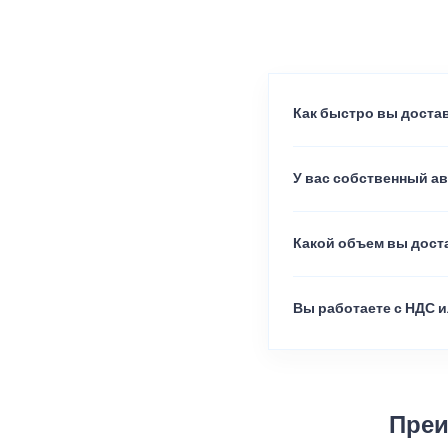
Как быстро вы достав
У вас собственный а
Какой объем вы доста
Вы работаете с НДС и
Преи