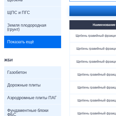
Щебень
ЩПС и ПГС
Земля плодородная
Наименование
(грунт)
Щебень гравийный фракци
Показать ещё
Щебень гравийный фракц
ЖБИ
Щебень гравийный фракц
Газобетон
Щебень гравийный фракц
Дорожные плиты
Щебень гравийный фракц
Аэродромные плиты ПАГ
Щебень гравийный фракц
Фундаментные блоки
Щебень гравийный фракц
ФБС