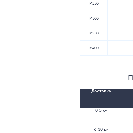
М250
М300
М350
М400
П
Доставка
0-5 км
6-10 км