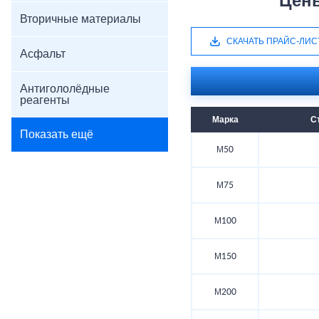
Цен
Вторичные материалы
СКАЧАТЬ ПРАЙС-ЛИС
Асфальт
Антигололёдные
реагенты
Марка
С
Показать ещё
М50
М75
М100
М150
М200