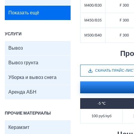
М400/В30
F 300
Показать ещё
М450/В35
F 300
УСЛУГИ
М500/В40
F 300
Вывоз
Про
Вывоз грунта
СКАЧАТЬ ПРАЙС-ЛИС
Уборка и вывоз снега
Аренда АБН
-5 °C
ПРОЧИЕ МАТЕРИАЛЫ
100 руб/куб
Керамзит