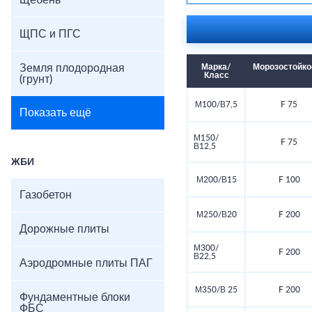
Щебень
ЩПС и ПГС
Земля плодородная
Марка/
Морозостойко
Класс
(грунт)
М100/В7,5
F 75
Показать ещё
М150/
F 75
В12,5
ЖБИ
М200/В15
F 100
Газобетон
М250/В20
F 200
Дорожные плиты
М300/
F 200
В22,5
Аэродромные плиты ПАГ
М350/В 25
F 200
Фундаментные блоки
ФБС