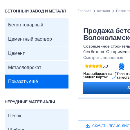
БЕТОННЫЙ ЗАВОД И МЕТАЛЛ
Главная
Каталог
Бетон т
Бетон товарный
Продажа бет
Волоколамск
Цементный раствор
Современное строительс
без бетона. Он применя
Цемент
дорожными работами, з
Смотреть полностью
многоэтажных домов. И 
5.0
Металлопрокат
строительные объекты 
служили не один десято
Нас выбирают на
Гарант
Яндекс.Картах
качеств
М400 по низкой цене за 
Показать ещё
Волоколамске и области
НЕРУДНЫЕ МАТЕРИАЛЫ
Песок
СКАЧАТЬ ПРАЙС-ЛИС