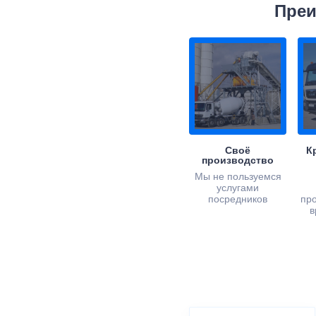
Преи
Своё
К
производство
Мы не пользуемся
услугами
посредников
пр
в