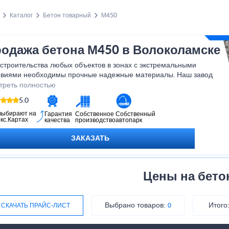
Каталог
Бетон товарный
М450
одажа бетона М450 в Волоколамске
строительства любых объектов в зонах с экстремальными
овиями необходимы прочные надежные материалы. Наш завод
длагает приобрести бетон М450 В35 по цене производителя,
треть полностью
годаря которому любое здание сможет выдержать высокие
5.0
узки.
выбирают на
Гарантия
Собственное
Собственный
кс.Картах
качества
производство
автопарк
ЗАКАЗАТЬ
Цены на бето
Выбрано товаров:
Итого
СКАЧАТЬ ПРАЙС-ЛИСТ
0