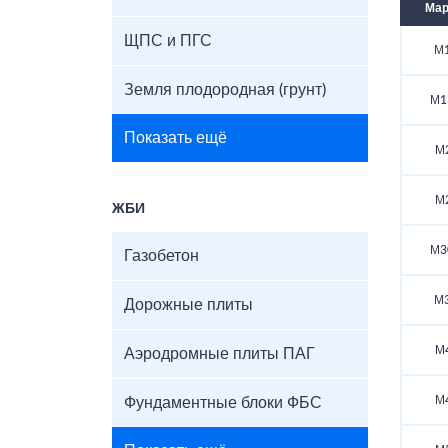
Мар
ЩПС и ПГС
М1
Земля плодородная (грунт)
М1
Показать ещё
М
М
ЖБИ
М3
Газобетон
М3
Дорожные плиты
М
Аэродромные плиты ПАГ
М
Фундаментные блоки ФБС