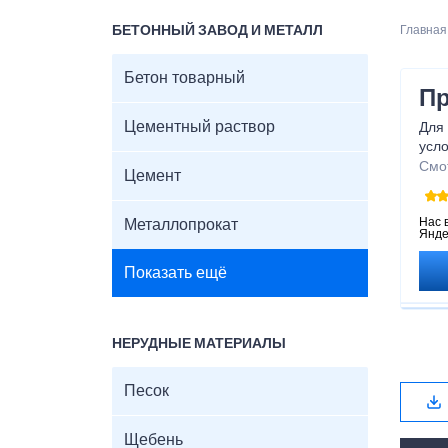
БЕТОННЫЙ ЗАВОД И МЕТАЛЛ
Главная
Бетон товарный
Пр
Цементный раствор
Для 
усл
пре
Смо
Цемент
бла
нагр
Нас 
Металлопрокат
Янде
Показать ещё
НЕРУДНЫЕ МАТЕРИАЛЫ
Песок
Щебень