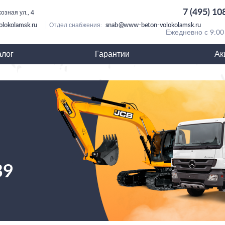
7 (495) 10
озная ул., 4
lokolamsk.ru
snab@www-beton-volokolamsk.ru
Отдел снабжения:
Ежедневно с 9:00
алог
Гарантии
Ак
39