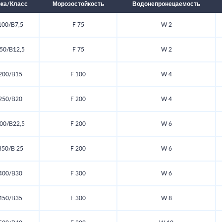
ка/Класс
Морозостойкость
Водонепронецаемость
00/В7,5
F 75
W 2
50/В12,5
F 75
W 2
200/В15
F 100
W 4
250/В20
F 200
W 4
00/В22,5
F 200
W 6
50/В 25
F 200
W 6
400/В30
F 300
W 6
450/В35
F 300
W 8