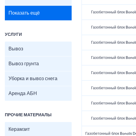
Газобетонный блок Bonol
Показать ещё
Газобетонный блок Bonol
УСЛУГИ
Газобетонный блок Bonol
Вывоз
Газобетонный блок Bonol
Вывоз грунта
Газобетонный блок Bonol
Уборка и вывоз снега
Газобетонный блок Bonol
Аренда АБН
Газобетонный блок Bonol
ПРОЧИЕ МАТЕРИАЛЫ
Газобетонный блок Bonol
Керамзит
Газобетонный блок Bonolit D