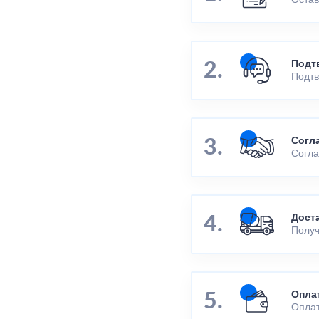
Остав
Подт
Подтв
Согл
Согла
Дост
Получ
Опла
Оплат