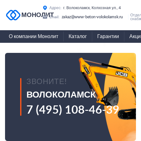
Адрес:
г. Волоколамск, Колхозная ул., 4
МОНОЛИТ
Отде
zakaz@www-beton-volokolamsk.ru
Email:
снабж
О компании Монолит
Каталог
Гарантии
Акци
ЗВОНИТЕ!
ВОЛОКОЛАМСК
7 (495) 108-46-39