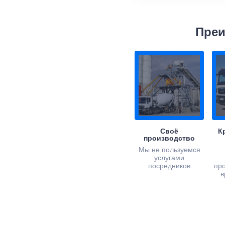
Преи
Своё
К
производство
Мы не пользуемся
услугами
посредников
пр
в