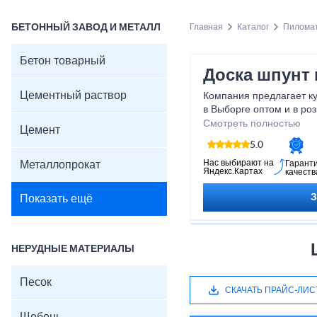
БЕТОННЫЙ ЗАВОД И МЕТАЛЛ
Главная
Каталог
Пилома
Бетон товарный
Доска шпунт
Цементный раствор
Компания предлагает ку
в Выборге оптом и в ро
При изготовлении проду
Смотреть полностью
Цемент
сырье, обработка издел
5.0
современными составам
высокотехнологичного 
Нас выбирают на
Металлопрокат
Гарант
Яндекс.Картах
качеств
Показать ещё
НЕРУДНЫЕ МАТЕРИАЛЫ
Песок
СКАЧАТЬ ПРАЙС-ЛИС