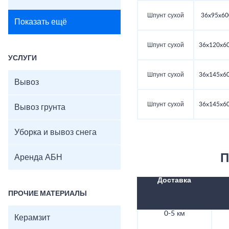
Шпунт сухой
36x95x60
Показать ещё
Шпунт сухой
36x120x60
УСЛУГИ
Шпунт сухой
36x145x60
Вывоз
Шпунт сухой
36x145x60
Вывоз грунта
Уборка и вывоз снега
П
Аренда АБН
Доставка
ПРОЧИЕ МАТЕРИАЛЫ
0-5 км
Керамзит