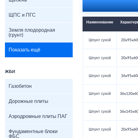
Щебень
ЩПС и ПГС
Наименование
Характер
Земля плодородная
(грунт)
Шпунт сухой
20x95x60
Показать ещё
Шпунт сухой
20x95x60
ЖБИ
Шпунт сухой
36x95x60
Газобетон
Шпунт сухой
36x120x60
Дорожные плиты
Шпунт сухой
36x145x60
Аэродромные плиты ПАГ
Шпунт сухой
20x95x60
Фундаментные блоки
ФБС