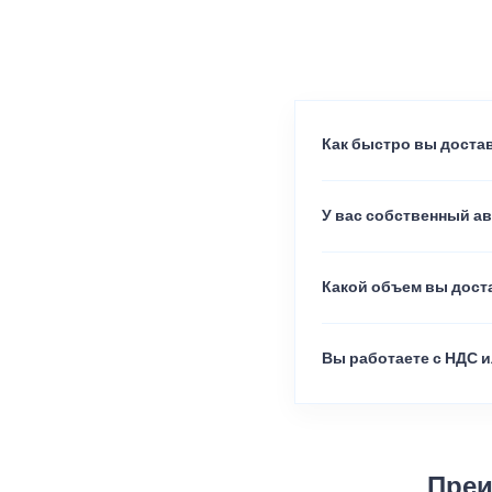
Как быстро вы достав
У вас собственный а
Какой объем вы доста
Вы работаете с НДС и
Преи