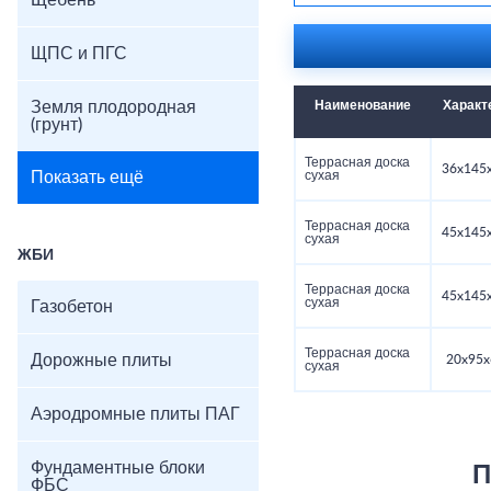
Щебень
ЩПС и ПГС
Земля плодородная
Наименование
Характ
(грунт)
Террасная доска
36x145
Показать ещё
сухая
Террасная доска
45x145
сухая
ЖБИ
Террасная доска
45x145
сухая
Газобетон
Террасная доска
Дорожные плиты
20x95x
сухая
Аэродромные плиты ПАГ
Фундаментные блоки
П
ФБС