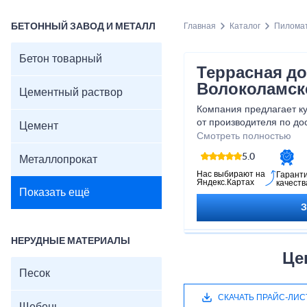
БЕТОННЫЙ ЗАВОД И МЕТАЛЛ
Главная
Каталог
Пилома
Бетон товарный
Террасная до
Волоколамск
Цементный раствор
Компания предлагает ку
от производителя по до
Цемент
материала используется
Смотреть полностью
все операции по работ
5.0
Металлопрокат
выполняются на высоко
Нас выбирают на
Гарант
Яндекс.Картах
качеств
Показать ещё
НЕРУДНЫЕ МАТЕРИАЛЫ
Це
Песок
СКАЧАТЬ ПРАЙС-ЛИС